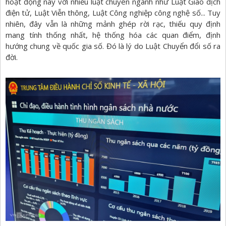
hoạt động này với nhiều luật chuyên ngành như Luật Giao dịch
điện tử, Luật Viễn thông, Luật Công nghiệp công nghệ số... Tuy
nhiên, đây vẫn là những mảnh ghép rời rạc, thiếu quy định
mang tính thống nhất, hệ thống hóa các quan điểm, định
hướng chung về quốc gia số. Đó là lý do Luật Chuyển đổi số ra
đời.