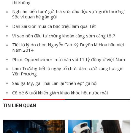
thì không
Nghi án 'tiểu tam' gửi trà sữa đầu độc vợ 'người thương':
Sốc vì quan hệ gần gũi
Dân Sài Gòn mua cá bạc triệu làm quà Tết
Vì sao nên đầu tư chứng khoán càng sớm càng tốt?
Tiết lộ lý do chọn Nguyễn Cao Kỳ Duyên là Hoa hậu Việt
Nam 2014
Phim 'Oppenheimer' mở màn với 11 tỷ đồng ở Việt Nam
Lam Trường tiết lộ ngày tổ chức đám cưới cùng hot girl
Yến Phương
Sau gà Mỹ, gà Thái Lan lại “chèn ép” gà nội
Cô bé 6 tuổi khiến giám khảo khóc hết nước mắt
TIN LIÊN QUAN