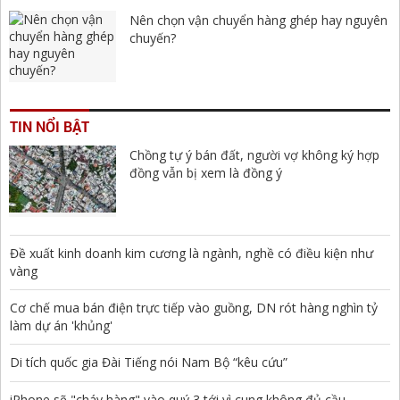
Nên chọn vận chuyển hàng ghép hay nguyên
chuyến?
TIN NỔI BẬT
Chồng tự ý bán đất, người vợ không ký hợp
đồng vẫn bị xem là đồng ý
Đề xuất kinh doanh kim cương là ngành, nghề có điều kiện như
vàng
Cơ chế mua bán điện trực tiếp vào guồng, DN rót hàng nghìn tỷ
làm dự án 'khủng'
Di tích quốc gia Đài Tiếng nói Nam Bộ “kêu cứu”
iPhone sẽ "cháy hàng" vào quý 3 tới vì cung không đủ cầu