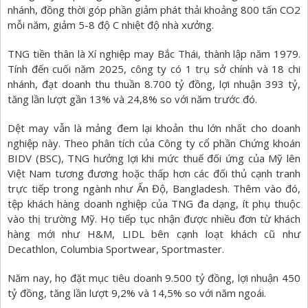
nhánh, đồng thời góp phần giảm phát thải khoảng 800 tấn CO2
mỗi năm, giảm 5-8 độ C nhiệt độ nhà xưởng.
TNG tiền thân là Xí nghiệp may Bắc Thái, thành lập năm 1979.
Tính đến cuối năm 2025, công ty có 1 trụ sở chính và 18 chi
nhánh, đạt doanh thu thuần 8.700 tỷ đồng, lợi nhuận 393 tỷ,
tăng lần lượt gần 13% và 24,8% so với năm trước đó.
Dệt may vẫn là mảng đem lại khoản thu lớn nhất cho doanh
nghiệp này. Theo phân tích của Công ty cổ phần Chứng khoán
BIDV (BSC), TNG hưởng lợi khi mức thuế đối ứng của Mỹ lên
Việt Nam tương đương hoặc thấp hơn các đối thủ cạnh tranh
trực tiếp trong ngành như Ấn Độ, Bangladesh. Thêm vào đó,
tệp khách hàng doanh nghiệp của TNG đa dạng, ít phụ thuộc
vào thị trường Mỹ. Họ tiếp tục nhận được nhiều đơn từ khách
hàng mới như H&M, LIDL bên cạnh loạt khách cũ như
Decathlon, Columbia Sportwear, Sportmaster.
Năm nay, họ đặt mục tiêu doanh 9.500 tỷ đồng, lợi nhuận 450
tỷ đồng, tăng lần lượt 9,2% và 14,5% so với năm ngoái.