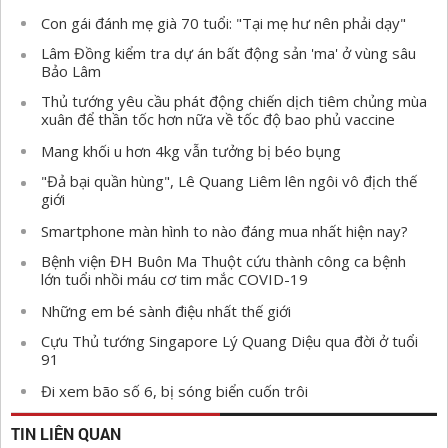
Con gái đánh mẹ già 70 tuổi: "Tại mẹ hư nên phải dạy"
Lâm Đồng kiểm tra dự án bất động sản 'ma' ở vùng sâu
Bảo Lâm
Thủ tướng yêu cầu phát động chiến dịch tiêm chủng mùa
xuân để thần tốc hơn nữa về tốc độ bao phủ vaccine
Mang khối u hơn 4kg vẫn tưởng bị béo bụng
"Đả bại quần hùng", Lê Quang Liêm lên ngôi vô địch thế
giới
Smartphone màn hình to nào đáng mua nhất hiện nay?
Bệnh viện ĐH Buôn Ma Thuột cứu thành công ca bệnh
lớn tuổi nhồi máu cơ tim mắc COVID-19
Những em bé sành điệu nhất thế giới
Cựu Thủ tướng Singapore Lý Quang Diệu qua đời ở tuổi
91
Đi xem bão số 6, bị sóng biển cuốn trôi
TIN LIÊN QUAN