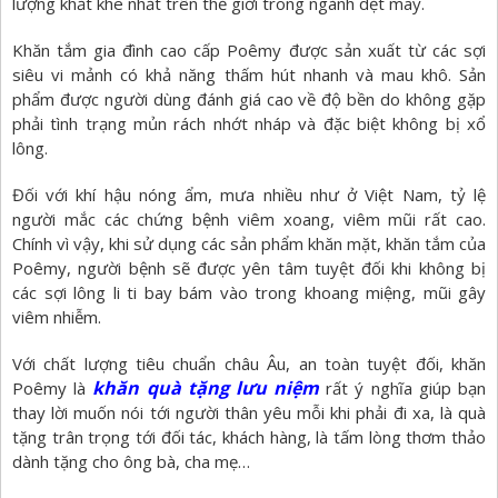
lượng khắt khe nhất trên thế giới trong ngành dệt may.
Khăn tắm gia đình cao cấp Poêmy được sản xuất từ các sợi
siêu vi mảnh có khả năng thấm hút nhanh và mau khô. Sản
phẩm được người dùng đánh giá cao về độ bền do không gặp
phải tình trạng mủn rách nhớt nháp và đặc biệt không bị xổ
lông.
Đối với khí hậu nóng ẩm, mưa nhiều như ở Việt Nam, tỷ lệ
người mắc các chứng bệnh viêm xoang, viêm mũi rất cao.
Chính vì vậy, khi sử dụng các sản phẩm khăn mặt, khăn tắm của
Poêmy, người bệnh sẽ được yên tâm tuyệt đối khi không bị
các sợi lông li ti bay bám vào trong khoang miệng, mũi gây
viêm nhiễm.
Với chất lượng tiêu chuẩn châu Âu, an toàn tuyệt đối, khăn
khăn quà tặng lưu niệm
Poêmy là
rất ý nghĩa giúp bạn
thay lời muốn nói tới người thân yêu mỗi khi phải đi xa, là quà
tặng trân trọng tới đối tác, khách hàng, là tấm lòng thơm thảo
dành tặng cho ông bà, cha mẹ…