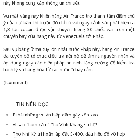
này không cung cấp thông tin chi tiết.
Vụ mất vàng này khiến hãng Air France trở thành tâm điểm chú
ý của dư luận khi trước đó chỉ có vài ngày cảnh sát phát hiện ra
1,3 tấn cocain được vận chuyển trong 30 chiếc vali trên một
chuyến bay của hãng này từ Venezuela tới Pháp.
Sau vụ bắt giữ ma túy lớn nhất nước Pháp này, hãng Air France
đã tuyên bố tổ chức điều tra nội bộ để tìm ra nguyên nhân và
áp dụng ngay các biện pháp an ninh tăng cường để kiểm tra
hành lý và hàng hóa từ các nước “nhạy cảm”.
{fcomment}
TIN NÊN ĐỌC
Bi hài những vụ án hiếp dâm gây xôn xao
Vì sao "hùm xám" Chu Vĩnh Khang sa hố?
Thổ Nhĩ Kỳ trì hoãn lắp đặt S-400, dấu hiệu đổ vỡ hợp