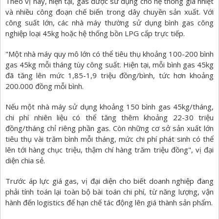
Theo vị này, hiện tại, gas được sử dụng cho hệ thống gia nhiệt
và nhiều công đoạn chế biến trong dây chuyền sản xuất. Với
công suất lớn, các nhà máy thường sử dụng bình gas công
nghiệp loại 45kg hoặc hệ thống bồn LPG cấp trực tiếp.
"Một nhà máy quy mô lớn có thể tiêu thụ khoảng 100-200 bình
gas 45kg mỗi tháng tùy công suất. Hiện tại, mỗi bình gas 45kg
đã tăng lên mức 1,85-1,9 triệu đồng/bình, tức hơn khoảng
200.000 đồng mỗi bình.
Nếu một nhà máy sử dụng khoảng 150 bình gas 45kg/tháng,
chi phí nhiên liệu có thể tăng thêm khoảng 22-30 triệu
đồng/tháng chỉ riêng phần gas. Còn những cơ sở sản xuất lớn
tiêu thụ vài trăm bình mỗi tháng, mức chi phí phát sinh có thể
lên tới hàng chục triệu, thậm chí hàng trăm triệu đồng", vị đại
diện chia sẻ.
Trước áp lực giá gas, vị đại diện cho biết doanh nghiệp đang
phải tính toán lại toàn bộ bài toán chi phí, từ năng lượng, vận
hành đến logistics để hạn chế tác động lên giá thành sản phẩm.