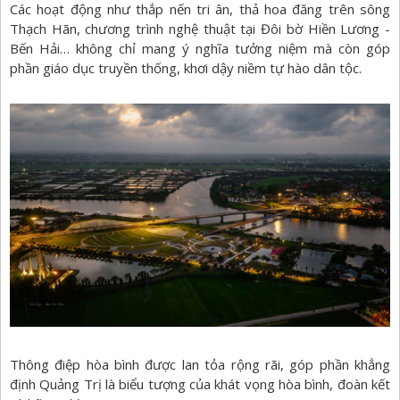
Các hoạt động như thắp nến tri ân, thả hoa đăng trên sông
Thạch Hãn, chương trình nghệ thuật tại Đôi bờ Hiền Lương -
Bến Hải… không chỉ mang ý nghĩa tưởng niệm mà còn góp
phần giáo dục truyền thống, khơi dậy niềm tự hào dân tộc.
Thông điệp hòa bình được lan tỏa rộng rãi, góp phần khẳng
định Quảng Trị là biểu tượng của khát vọng hòa bình, đoàn kết