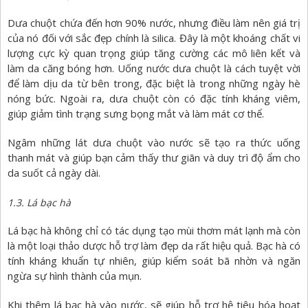
Dưa chuột chứa đến hơn 90% nước, nhưng điều làm nên giá trị
của nó đối với sắc đẹp chính là silica. Đây là một khoáng chất vi
lượng cực kỳ quan trọng giúp tăng cường các mô liên kết và
làm da căng bóng hơn. Uống nước dưa chuột là cách tuyệt vời
để làm dịu da từ bên trong, đặc biệt là trong những ngày hè
nóng bức. Ngoài ra, dưa chuột còn có đặc tính kháng viêm,
giúp giảm tình trạng sưng bọng mắt và làm mát cơ thể.
Ngâm những lát dưa chuột vào nước sẽ tạo ra thức uống
thanh mát và giúp bạn cảm thấy thư giãn và duy trì độ ẩm cho
da suốt cả ngày dài.
1.3. Lá bạc hà
Lá bạc hà không chỉ có tác dụng tạo mùi thơm mát lạnh mà còn
là một loại thảo dược hỗ trợ làm đẹp da rất hiệu quả. Bạc hà có
tính kháng khuẩn tự nhiên, giúp kiểm soát bã nhờn và ngăn
ngừa sự hình thành của mụn.
Khi thêm lá bạc hà vào nước, sẽ giúp hỗ trợ hệ tiêu hóa hoạt