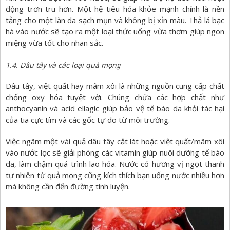
động trơn tru hơn. Một hệ tiêu hóa khỏe mạnh chính là nền
tảng cho một làn da sạch mụn và không bị xỉn màu. Thả lá bạc
hà vào nước sẽ tạo ra một loại thức uống vừa thơm giúp ngon
miệng vừa tốt cho nhan sắc.
1.4. Dâu tây và các loại quả mọng
Dâu tây, việt quất hay mâm xôi là những nguồn cung cấp chất
chống oxy hóa tuyệt vời. Chúng chứa các hợp chất như
anthocyanin và acid ellagic giúp bảo vệ tế bào da khỏi tác hại
của tia cực tím và các gốc tự do từ môi trường.
Việc ngâm một vài quả dâu tây cắt lát hoặc việt quất/mâm xôi
vào nước lọc sẽ giải phóng các vitamin giúp nuôi dưỡng tế bào
da, làm chậm quá trình lão hóa. Nước có hương vị ngọt thanh
tự nhiên từ quả mọng cũng kích thích bạn uống nước nhiều hơn
mà không cần đến đường tinh luyện.