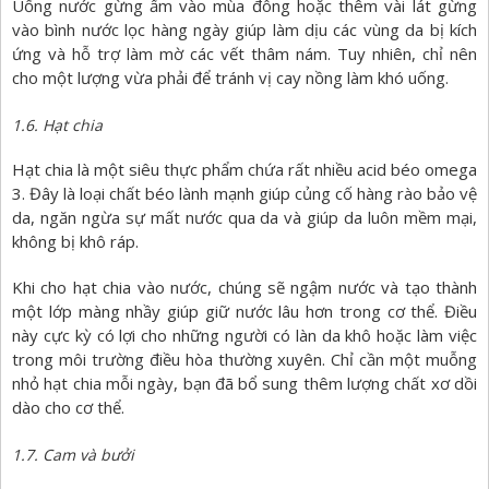
Uống nước gừng ấm vào mùa đông hoặc thêm vài lát gừng
vào bình nước lọc hàng ngày giúp làm dịu các vùng da bị kích
ứng và hỗ trợ làm mờ các vết thâm nám. Tuy nhiên, chỉ nên
cho một lượng vừa phải để tránh vị cay nồng làm khó uống.
1.6. Hạt chia
Hạt chia là một siêu thực phẩm chứa rất nhiều acid béo omega
3. Đây là loại chất béo lành mạnh giúp củng cố hàng rào bảo vệ
da, ngăn ngừa sự mất nước qua da và giúp da luôn mềm mại,
không bị khô ráp.
Khi cho hạt chia vào nước, chúng sẽ ngậm nước và tạo thành
một lớp màng nhầy giúp giữ nước lâu hơn trong cơ thể. Điều
này cực kỳ có lợi cho những người có làn da khô hoặc làm việc
trong môi trường điều hòa thường xuyên. Chỉ cần một muỗng
nhỏ hạt chia mỗi ngày, bạn đã bổ sung thêm lượng chất xơ dồi
dào cho cơ thể.
1.7. Cam và bưởi